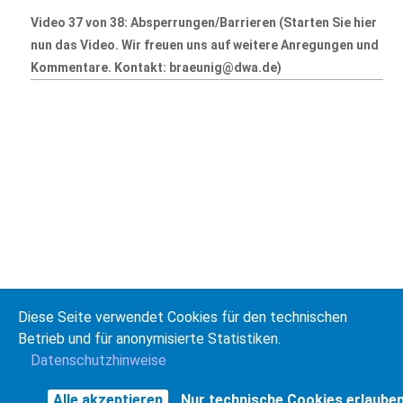
Video 37 von 38: Absperrungen/Barrieren (Starten Sie hier
nun das Video. Wir freuen uns auf weitere Anregungen und
Kommentare. Kontakt: braeunig@dwa.de)
Diese Seite verwendet Cookies für den technischen
Betrieb und für anonymisierte Statistiken.
Datenschutzhinweise
© Deutsche Vereinigung für Wasserwirtschaft, Abwasser
und Abfall e. V. (DWA)
Impressum
Datenschutz
v07.02
Alle akzeptieren
Nur technische Cookies erlaube