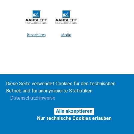
Broschüren
Media
Diese Seite verwendet Cookies für den technischen
Betrieb und für anonymisierte Statistiken.
© Deutsche Vereinigung für Wasserwirtschaft,
Datenschutzhinweise
Abwasser und Abfall e. V.
(DWA)
Impressum
Datenschutz
v07.02
Alle akzeptieren
Nur technische Cookies erlauben